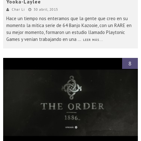
Yooka-Laylee
Char Li
30 abril, 2015
Hace un tiempo nos enteramos que la gente que creo en su
momento la mítica serie de 64 Banjo Kazooie, con un RARE en
su mejor momento, formaron un estudio llamado Playtonic
Games y venían trabajando en una
...
LEER MÁS...
8