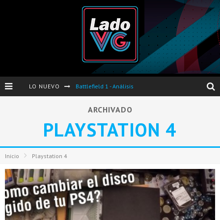
LO NUEVO
Battlefield 1 - Análisis
Dos nuevas actualizaciones de PES 2017 para finales de Octubre y Noviembre
ARCHIVADO
PLAYSTATION 4
Pro Evolution Soccer 2017 - Análisis
Pausa VG - S04E06 - Nintendo Switch - FIFA/PES - DS III Ashes of Ariandel - Red Dead Redemption 2
Inicio
Playstation 4
Evento de Nvidia en Argentina - Presentación GeForce GTX 1050 y GTX 1050Ti
Opinión sobre The Last of Us y Left Behind
Presentación oficial de Gears Of War 4 en Argentina