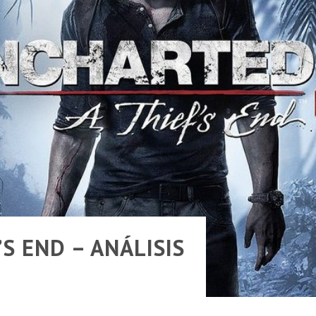
ENTINA
S END – ANÁLISIS