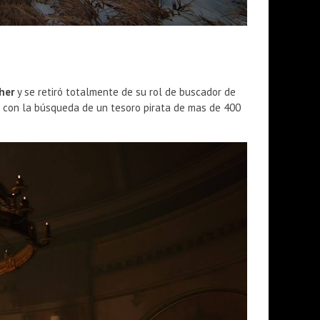
her
y se retiró totalmente de su rol de buscador de
da con la búsqueda de un tesoro pirata de mas de 400