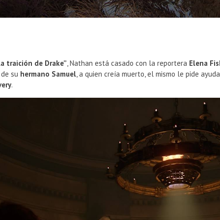
a traición de Drake”
, Nathan está casado con la reportera
Elena Fis
n de su
hermano Samuel
, a quien creía muerto, el mismo le pide ayu
very
.