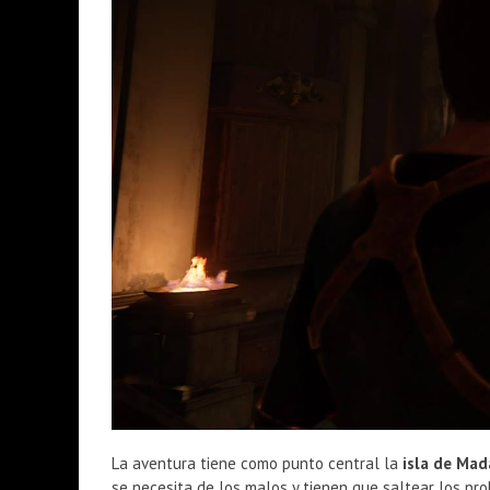
La aventura tiene como punto central la
isla de Mad
se necesita de los malos y tienen que saltear los p