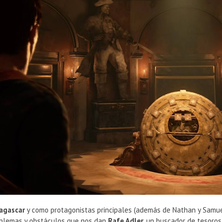
agascar
y como protagonistas principales (además de Nathan y Samue
roblemas y obstáculos que nos dan
Rafe Adler
, un buscador de tesoro