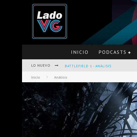
INICIO
PODCASTS
BATTLEFIELD 1 - ANÁLISIS
LO NUEVO
Inicio
Análisis
PRO EVOLUTION SOCCER 2017 - ANÁLISI
OPINIÓN SOBRE THE LAST OF US Y LEF
PRESENTACIÓN OFICIAL DE GEARS OF W