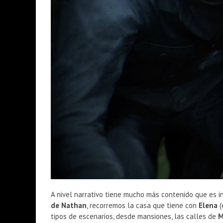
A nivel narrativo tiene mucho más contenido que es i
de Nathan
, recorremos la casa que tiene con
Elena
(
tipos de escenarios, desde mansiones, las calles de
M