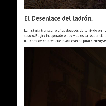
El Desenlace del ladrón.
La historia transcurre años después de lo vivido en
“L
tesoro. El giro inesperado en su vida es la reaparició
millones de dólares que involucran al
pirata Henry A