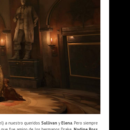
l) a nuestro queridos
Sullivan
y
Elena
. Pero siempre
s que fue amigo de los hermanos Drake,
Nadine Ross