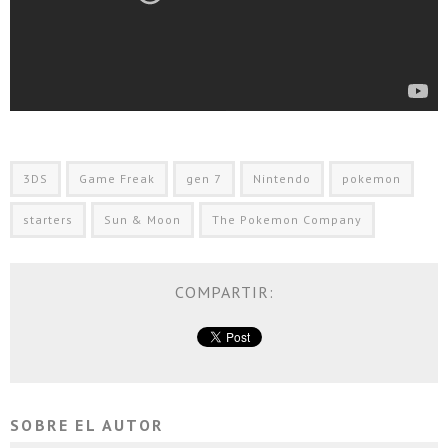
3DS
Game Freak
gen 7
Nintendo
pokemon
starters
Sun & Moon
The Pokemon Company
COMPARTIR:
SOBRE EL AUTOR