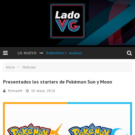
LO NUEVO
Battlefield 1 - Análisis
Dos nuevas actualizaciones de PES 2017 para finales de Octubre y Noviembre
Inicio
Noticias
Pro Evolution Soccer 2017 - Análisis
Presentados los starters de Pokémon Sun y Moon
Pausa VG - S04E06 - Nintendo Switch - FIFA/PES - DS III Ashes of Ariandel - Red Dead Redemption 2
RionaaM
10 mayo, 2016
Evento de Nvidia en Argentina - Presentación GeForce GTX 1050 y GTX 1050Ti
Opinión sobre The Last of Us y Left Behind
Presentación oficial de Gears Of War 4 en Argentina