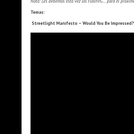
Nota: Les debemos esta vez los FlashVG… para el próximo
Temas:
Streetlight Manifesto –
Would You Be Impressed? 