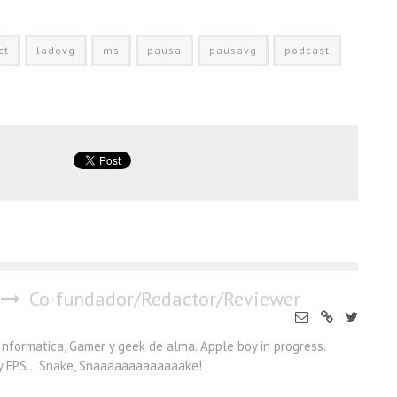
ct
ladovg
ms
pausa
pausavg
podcast
Co-fundador/Redactor/Reviewer
Informatica, Gamer y geek de alma. Apple boy in progress.
 y FPS... Snake, Snaaaaaaaaaaaaake!