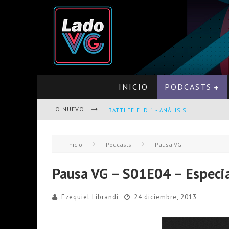
INICIO
PODCASTS
LO NUEVO
BATTLEFIELD 1 - ANÁLISIS
Inicio
Podcasts
Pausa VG
PRO EVOLUTION SOCCER 2017 - ANÁLISI
Pausa VG – S01E04 – Especi
Ezequiel Librandi
24 diciembre, 2013
OPINIÓN SOBRE THE LAST OF US Y LEF