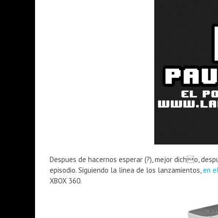
PRESENTACIÓN OFICIAL DE GEARS OF W
PRESENTACION WATCH DOGS 2 EN ARG
Despues de hacernos esperar (?), mejor dicho, despu
episodio. Siguiendo la linea de los lanzamientos,
en e
XBOX 360.