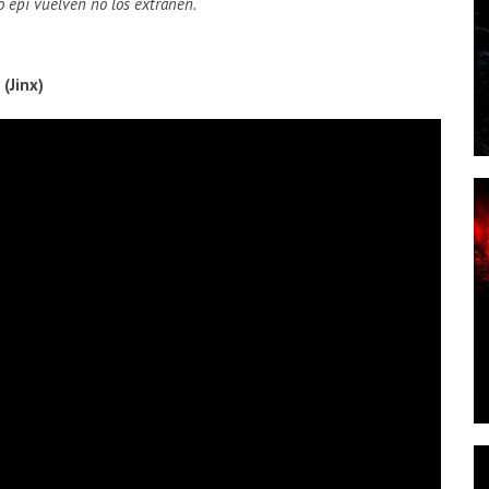
 epi vuelven no los extrañen.
(Jinx)