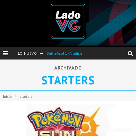
LO NUEVO
Battlefield 1 - Análisis
Dos nuevas actualizaciones de PES 2017 para finales de Octubre y Noviembre
ARCHIVADO
STARTERS
Pro Evolution Soccer 2017 - Análisis
Pausa VG - S04E06 - Nintendo Switch - FIFA/PES - DS III Ashes of Ariandel - Red Dead Redemption 2
Inicio
starters
Evento de Nvidia en Argentina - Presentación GeForce GTX 1050 y GTX 1050Ti
Opinión sobre The Last of Us y Left Behind
Presentación oficial de Gears Of War 4 en Argentina