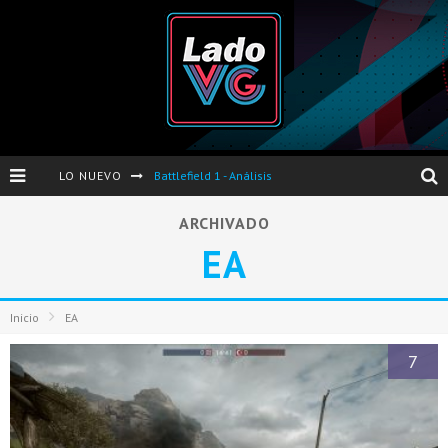
LO NUEVO
Battlefield 1 - Análisis
Dos nuevas actualizaciones de PES 2017 para finales de Octubre y Noviembre
ARCHIVADO
EA
Pro Evolution Soccer 2017 - Análisis
Pausa VG - S04E06 - Nintendo Switch - FIFA/PES - DS III Ashes of Ariandel - Red Dead Redemption 2
Inicio
EA
Evento de Nvidia en Argentina - Presentación GeForce GTX 1050 y GTX 1050Ti
7
Opinión sobre The Last of Us y Left Behind
Presentación oficial de Gears Of War 4 en Argentina