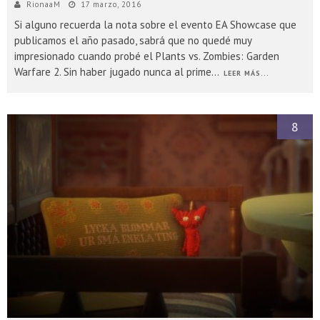
RionaaM
17 marzo, 2016
Si alguno recuerda la nota sobre el evento EA Showcase que
publicamos el año pasado, sabrá que no quedé muy
impresionado cuando probé el Plants vs. Zombies: Garden
Warfare 2. Sin haber jugado nunca al prime
...
LEER MÁS...
8