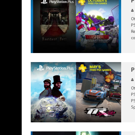
P
PRESENTACIÓN OFICIAL DE GEARS OF W
Ot
PRESENTACION WATCH DOGS 2 EN ARG
PS
Re
co
P
Ot
PS
PS
Sp