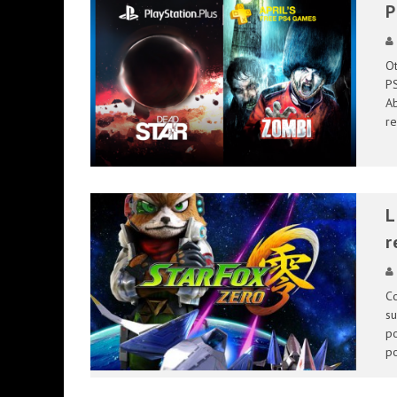
P
Ot
PS
Ab
re
L
r
Co
su
po
po