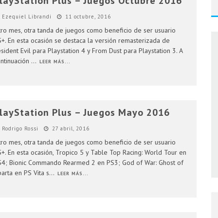
layStation Plus – Juegos Octubre 2016
AR 4 EN ARGENTINA
Ezequiel Librandi
11 octubre, 2016
ro mes, otra tanda de juegos como beneficio de ser usuario
ENTINA
+. En esta ocasión se destaca la versión remasterizada de
sident Evil para Playstation 4 y From Dust para Playstation 3. A
ntinuación
...
LEER MÁS...
layStation Plus – Juegos Mayo 2016
Rodrigo Rossi
27 abril, 2016
ro mes, otra tanda de juegos como beneficio de ser usuario
+. En esta ocasión, Tropico 5 y Table Top Racing: World Tour en
4; Bionic Commando Rearmed 2 en PS3; God of War: Ghost of
arta en PS Vita s
...
LEER MÁS...