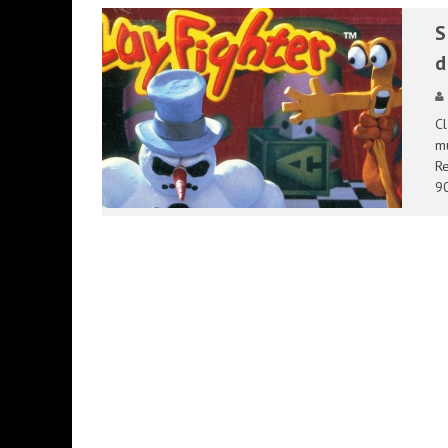
S
d
Cl
mu
Re
90