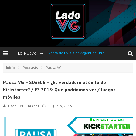
LO NUEVO
Opinión sobre The Last of Us y Left Behind
Presentación oficial de Gears Of War 4 en Argentina
Inicio
Podcasts
Pausa VG
Presentacion Watch Dogs 2 en Argentina
Pausa VG – S03E06 – ¿Es verdadero el éxito de
Kickstarter? / E3 2015: Que podriamos ver / Juegos
Battlefield 1 - Análisis
móviles
Dos nuevas actualizaciones de PES 2017 para finales de Octubre y Noviembre
Ezequiel Librandi
10 junio, 2015
Pro Evolution Soccer 2017 - Análisis
Pausa VG - S04E06 - Nintendo Switch - FIFA/PES - DS III Ashes of Ariandel - Red Dead Redemption 2