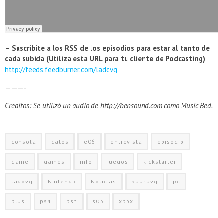
– Suscribite a los RSS de los episodios para estar al tanto de
cada subida (Utiliza esta URL para tu cliente de Podcasting)
http://feeds.feedburner.com/ladovg
———-
Creditos: Se utilizó un audio de http://bensound.com como Music Bed.
consola
datos
e06
entrevista
episodio
game
games
info
juegos
kickstarter
ladovg
Nintendo
Noticias
pausavg
pc
plus
ps4
psn
s03
xbox