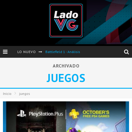
LO NUEVO
Battlefield 1 - Análisis
Dos nuevas actualizaciones de PES 2017 para finales de Octubre y Noviembre
ARCHIVADO
JUEGOS
Pro Evolution Soccer 2017 - Análisis
Pausa VG - S04E06 - Nintendo Switch - FIFA/PES - DS III Ashes of Ariandel - Red Dead Redemption 2
Inicio
juegos
Evento de Nvidia en Argentina - Presentación GeForce GTX 1050 y GTX 1050Ti
Opinión sobre The Last of Us y Left Behind
Presentación oficial de Gears Of War 4 en Argentina