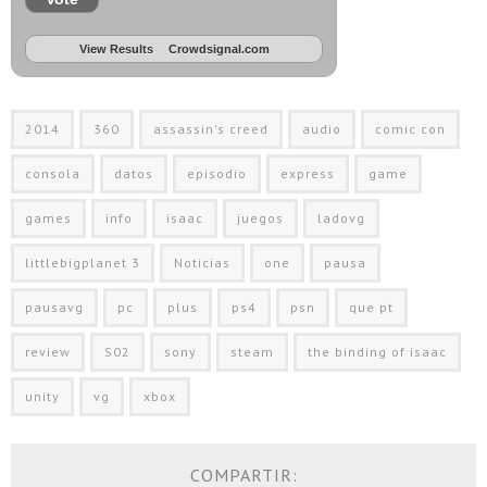
View Results
Crowdsignal.com
2014
360
assassin's creed
audio
comic con
consola
datos
episodio
express
game
games
info
isaac
juegos
ladovg
littlebigplanet 3
Noticias
one
pausa
pausavg
pc
plus
ps4
psn
que pt
review
S02
sony
steam
the binding of isaac
unity
vg
xbox
COMPARTIR: