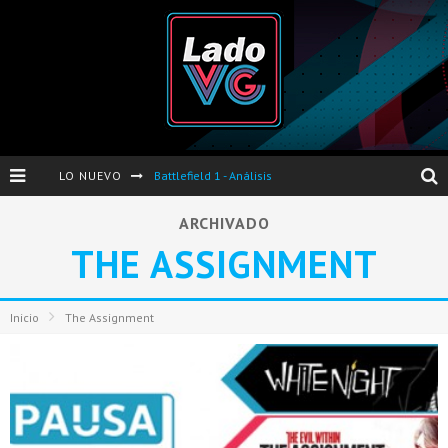
LO NUEVO
Battlefield 1 - Análisis
Dos nuevas actualizaciones de PES 2017 para finales de Octubre y Noviembre
ARCHIVADO
THE ASSIGNMENT
Pro Evolution Soccer 2017 - Análisis
Pausa VG - S04E06 - Nintendo Switch - FIFA/PES - DS III Ashes of Ariandel - Red Dead Redemption 2
Inicio
The Assignment
Evento de Nvidia en Argentina - Presentación GeForce GTX 1050 y GTX 1050Ti
Opinión sobre The Last of Us y Left Behind
Presentación oficial de Gears Of War 4 en Argentina