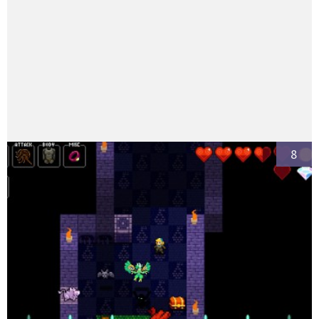
Presentacion Watch Dogs 2 en Argentina
RionaaM
Redactor/Reviewer
Fanático incurable del vicio, Pixar y el rock progresivo.
8