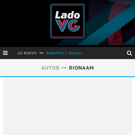
LO NUEVO
Battlefield 1 - Análisis
Dos nuevas actualizaciones de PES 2017 para finales de Octubre y Noviembre
AUTOR
RIONAAM
Pro Evolution Soccer 2017 - Análisis
Pausa VG - S04E06 - Nintendo Switch - FIFA/PES - DS III Ashes of Ariandel - Red Dead Redemption 2
Evento de Nvidia en Argentina - Presentación GeForce GTX 1050 y GTX 1050Ti
Opinión sobre The Last of Us y Left Behind
Presentación oficial de Gears Of War 4 en Argentina