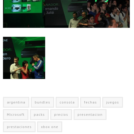
argentina
bundles
consola
fechas
juegos
Microsoft
packs
precios
presentacion
prestaciones
xbox one