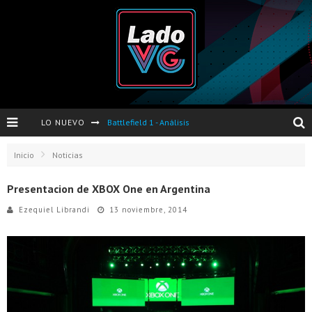
LO NUEVO
Dos nuevas actualizaciones de PES 2017 para finales de Octubre y Noviembre
Pro Evolution Soccer 2017 - Análisis
Inicio
Noticias
Pausa VG - S04E06 - Nintendo Switch - FIFA/PES - DS III Ashes of Ariandel - Red Dead Redemption 2
Presentacion de XBOX One en Argentina
Evento de Nvidia en Argentina - Presentación GeForce GTX 1050 y GTX 1050Ti
Ezequiel Librandi
13 noviembre, 2014
Opinión sobre The Last of Us y Left Behind
Presentación oficial de Gears Of War 4 en Argentina
Presentacion Watch Dogs 2 en Argentina