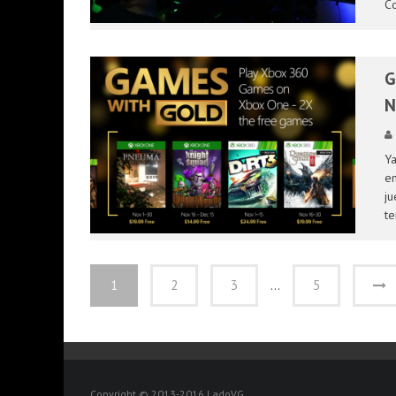
Co
G
N
Ya
en
ju
te
1
2
3
…
5
Copyright © 2013-2016 LadoVG