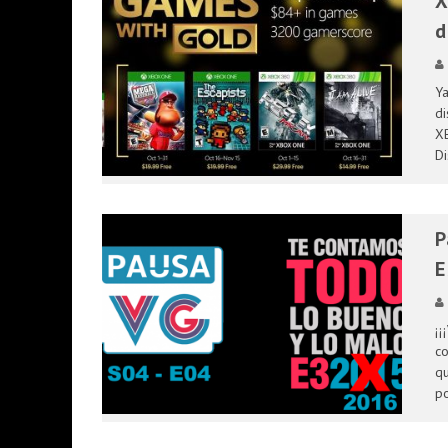
X
PRESENTACIÓN OFICIAL DE GEARS OF W
d
PRESENTACION WATCH DOGS 2 EN ARG
Ya
di
XB
Di
P
E
¡¡
co
qu
p