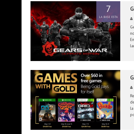
7
G
LA BASE ESTA
Ge
no
En
l
G
Re
de
la
po