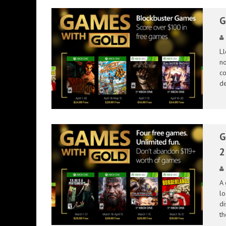
G
Ll
no
co
de
G
2
A 
lo
di
th