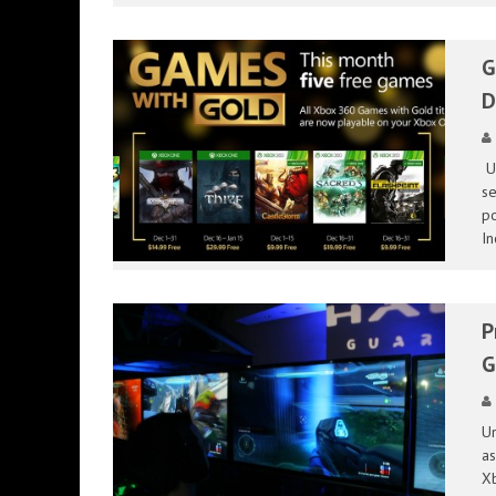
G
D
Ul
se
po
In
P
G
Un
as
Xb