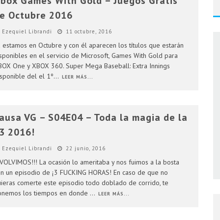
box Games With Gold – Juegos Gratis
AR 4 EN ARGENTINA
e Octubre 2016
ENTINA
Ezequiel Librandi
11 octubre, 2016
 estamos en Octubre y con él aparecen los títulos que estarán
sponibles en el servicio de Microsoft, Games With Gold para
OX One y XBOX 360. Super Mega Baseball: Extra Innings
sponible del el 1º
...
LEER MÁS...
ausa VG – S04E04 – Toda la magia de la
3 2016!
Ezequiel Librandi
22 junio, 2016
¡VOLVIMOS!!! La ocasión lo ameritaba y nos fuimos a la bosta
n un episodio de ¡3 FUCKING HORAS! En caso de que no
ieras comerte este episodio todo doblado de corrido, te
onemos los tiempos en donde
...
LEER MÁS...