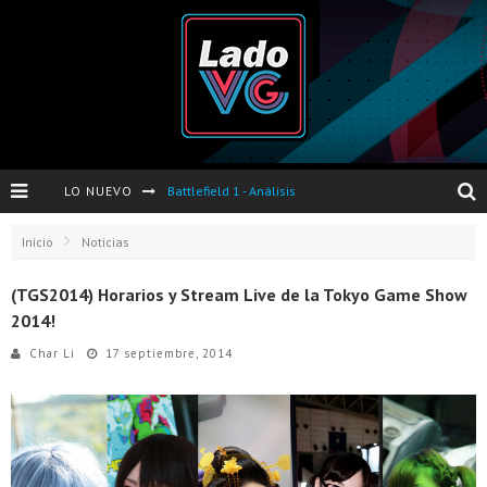
LO NUEVO
Battlefield 1 - Análisis
Dos nuevas actualizaciones de PES 2017 para finales de Octubre y Noviembre
Inicio
Noticias
Pro Evolution Soccer 2017 - Análisis
(TGS2014) Horarios y Stream Live de la Tokyo Game Show
2014!
Pausa VG - S04E06 - Nintendo Switch - FIFA/PES - DS III Ashes of Ariandel - Red Dead Redemption 2
Char Li
17 septiembre, 2014
Evento de Nvidia en Argentina - Presentación GeForce GTX 1050 y GTX 1050Ti
Opinión sobre The Last of Us y Left Behind
Presentación oficial de Gears Of War 4 en Argentina