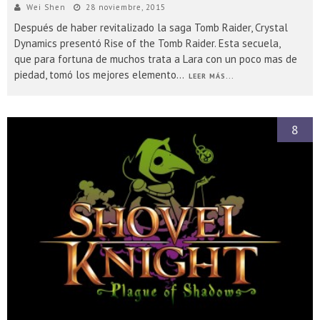
Wei Shen
28 noviembre, 2015
Después de haber revitalizado la saga Tomb Raider, Crystal
Dynamics presentó Rise of the Tomb Raider. Esta secuela,
que para fortuna de muchos trata a Lara con un poco mas de
piedad, tomó los mejores elemento
...
LEER MÁS...
8