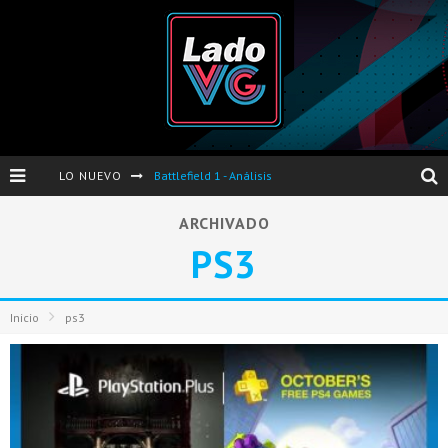
LO NUEVO
Battlefield 1 - Análisis
Dos nuevas actualizaciones de PES 2017 para finales de Octubre y Noviembre
ARCHIVADO
PS3
Pro Evolution Soccer 2017 - Análisis
Pausa VG - S04E06 - Nintendo Switch - FIFA/PES - DS III Ashes of Ariandel - Red Dead Redemption 2
Inicio
ps3
Evento de Nvidia en Argentina - Presentación GeForce GTX 1050 y GTX 1050Ti
Opinión sobre The Last of Us y Left Behind
Presentación oficial de Gears Of War 4 en Argentina