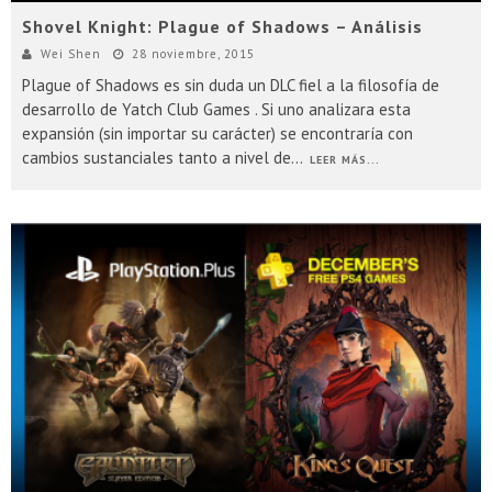
Shovel Knight: Plague of Shadows – Análisis
Wei Shen
28 noviembre, 2015
Plague of Shadows es sin duda un DLC fiel a la filosofía de
desarrollo de Yatch Club Games . Si uno analizara esta
expansión (sin importar su carácter) se encontraría con
cambios sustanciales tanto a nivel de
...
LEER MÁS...