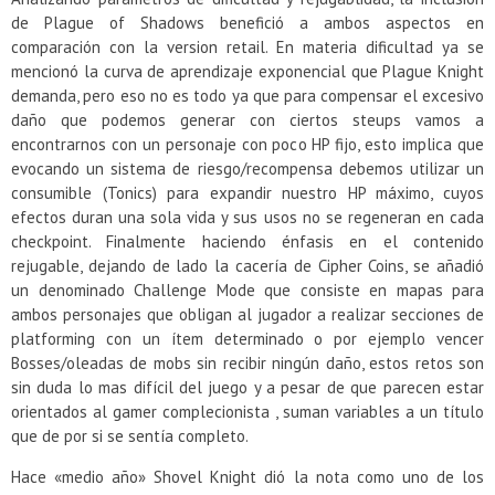
de Plague of Shadows benefició a ambos aspectos en
comparación con la version retail. En materia dificultad ya se
mencionó la curva de aprendizaje exponencial que Plague Knight
demanda, pero eso no es todo ya que para compensar el excesivo
daño que podemos generar con ciertos steups vamos a
encontrarnos con un personaje con poco HP fijo, esto implica que
evocando un sistema de riesgo/recompensa debemos utilizar un
consumible (Tonics) para expandir nuestro HP máximo, cuyos
efectos duran una sola vida y sus usos no se regeneran en cada
checkpoint. Finalmente haciendo énfasis en el contenido
rejugable, dejando de lado la cacería de Cipher Coins, se añadió
un denominado Challenge Mode que consiste en mapas para
ambos personajes que obligan al jugador a realizar secciones de
platforming con un ítem determinado o por ejemplo vencer
Bosses/oleadas de mobs sin recibir ningún daño, estos retos son
sin duda lo mas difícil del juego y a pesar de que parecen estar
orientados al gamer complecionista , suman variables a un título
que de por si se sentía completo.
Hace «medio año» Shovel Knight dió la nota como uno de los