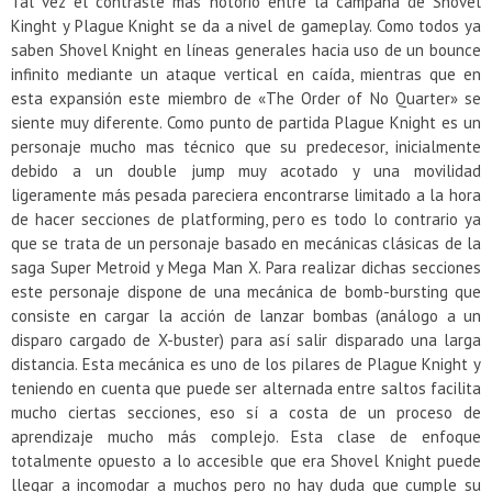
Tal vez el contraste más notorio entre la campaña de Shovel
Kinght y Plague Knight se da a nivel de gameplay. Como todos ya
saben Shovel Knight en líneas generales hacia uso de un bounce
infinito mediante un ataque vertical en caída, mientras que en
esta expansión este miembro de «The Order of No Quarter» se
siente muy diferente. Como punto de partida Plague Knight es un
personaje mucho mas técnico que su predecesor, inicialmente
debido a un double jump muy acotado y una movilidad
ligeramente más pesada pareciera encontrarse limitado a la hora
de hacer secciones de platforming, pero es todo lo contrario ya
que se trata de un personaje basado en mecánicas clásicas de la
saga Super Metroid y Mega Man X. Para realizar dichas secciones
este personaje dispone de una mecánica de bomb-bursting que
consiste en cargar la acción de lanzar bombas (análogo a un
disparo cargado de X-buster) para así salir disparado una larga
distancia. Esta mecánica es uno de los pilares de Plague Knight y
teniendo en cuenta que puede ser alternada entre saltos facilita
mucho ciertas secciones, eso sí a costa de un proceso de
aprendizaje mucho más complejo. Esta clase de enfoque
totalmente opuesto a lo accesible que era Shovel Knight puede
llegar a incomodar a muchos pero no hay duda que cumple su