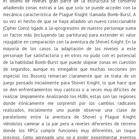
el diseño de niveles gran parte de la estructura se conservó
añadiendo zonas extras a las que solo se puede acceder con la
mecánica característica de Plague Knight llamada Bomb-Burst. A
su vez el hecho de que se haya añadido un nuevo coleccionable
(Cipher Coins) ligado a la «progresión» de nuestro personaje suma
un factor más (incluyendo las partituras) para extender el valor
rejugable en comparación con la aventura de Shovel Knight. En la
mayoría de los casos la adaptación de los niveles a este
personaje fue satisfactoria y en otros no pudo con el potencial
de la habilidad Bomb-Burst que puede skipear zonas en cuestión
de segundos, aunque es innegable que muchas secciones (en
especial los Bosses) remarcan claramente que se trata de un
juego pensado inicialmente para Shovel Knight, lo que hace que
se den enfrentamientos muy caóticos o a veces muy difíciles de
realizar limpiamente. Analizando los HUBs, estas son las regiones
donde irónicamente me sorprendí por los cambios radicales
realizados, inicialmente uno puede observar una clase de
paralelismo entre la aventura de Shovel y Plague Knight
viéndolos caminar a la par pero a niveles diferentes de terreno
donde los NPCs cumple funciones muy diferentes, un toque
precioso. Como agregado uno va a poder experimentar eventos