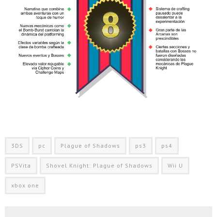
3DS
pc
Plague of Shadows
ps3
ps4
PSVita
Shovel Knight: Plague of Shadows
Wii U
xbox one