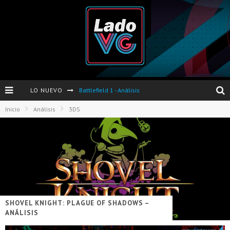
LO NUEVO
Battlefield 1 - Análisis
Inicio
Análisis
3DS
Dos nuevas actualizaciones de PES 2017 para finales de Octubre y Noviembre
Pro Evolution Soccer 2017 - Análisis
Pausa VG - S04E06 - Nintendo Switch - FIFA/PES - DS III Ashes of Ariandel - Red Dead Redemption 2
Evento de Nvidia en Argentina - Presentación GeForce GTX 1050 y GTX 1050Ti
Opinión sobre The Last of Us y Left Behind
SHOVEL KNIGHT: PLAGUE OF SHADOWS –
ANÁLISIS
Presentación oficial de Gears Of War 4 en Argentina