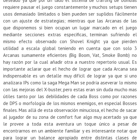
deseado ya que por un lado el sistema de crafting de bombas
requiere pausar el juego constantemente y muchos setups tienen
usos demasiado limitados o bien pueden ser suplidos fácilmente
con un ajuste de estrategias; mientras que las Arcanas de las
que disponemos si bien ocupan un lugar marcado en el juego
mediante secciones extras especificas, terminan sufriendo el
mismo efecto observado con Shovel Knight ya que pierden
utilidad a escala global teniendo en cuenta que con solo 3
Arcanas sumamente eficientes (Big Boom, Vat, Smoke Bomb) no
hay razón por la cual añadir otra a nuestro repertorio usual. Es
importante aclarar que el hecho de lograr que cada Arcana sea
indispensable es un detalle muy difícil de lograr ya que si uno
analizara IPs como la saga Mega Man se podría aseverar lo mismo
con las mejoras del X-buster, pero estas eran sin duda mucho mas
útiles tanto por las debilidades de cada Boss como por razones
de DPS o morfología de los mismos enemigos, en especial Bosses
finales. Mas allá de esta observación minuciosa, el hecho de sacar
al jugador de su zona de comfort fue algo muy acertado ya que
le provee a toda esta aventura un toque único a pesar de
encontrarnos en un ambiente familiar y es interesante notar que
para lograr un balance apropiado entre distintas clases de