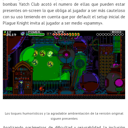
bombas Yatch Club acotó el numero de ellas que pueden estar
presentes on-screen lo que obliga al jugador a ser más cauteloso
con su uso teniendo en cuenta que por default el setup inicial de
Plague Knight invita al jugador a ser medio «spammy».
Los toques humorísticos y la agradable ambientación de la versión original
siguen presentes
Analizando parámetros de dificultad y rejugablidad, la inclusión