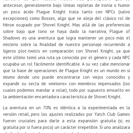
antecesor, generalmente bajo líneas repletas de ironía o humor
un poco ácido Plague Knight trata tanto con NPCs (salvo
excepciones) como Bosses, algo que se aleja del clásico rol de
Héroe ocupado por Shovel Knight. Mas allá de las preferencias
sobre bajo que tono se haya dado la narrativa, Plague of
Shadows es una aventura que logra mantener un poco más el
misterio sobre la finalidad de nuestro personaje recurriendo a
ligeros plot-twists en comparación con Shovel Knight, ya que
este último tomó una ruta ya conocida por el género y cada NPC
ocupaba un rol fácilmente identificable. A su vez cabe mencionar
que la base de operaciones de Plague Knight es un mundo en si
mismo donde uno puede encontrarse con viejos conocidos y
expandir su secta de «minions» con miembros impensados (los
cuales podemos mandar a volar), todo por supuesto envuelto en
la ambientación encantadora característica de Shovel Knight.
La aventura en un 70% es idéntica a la experimentada en la
versión retail, pero los ajustes realizados por Yatch Club Games
fueron cruciales para darle a esta expansión gratuita (si, es
gratuita por si fuera poco) un carácter irrepetible. Si uno analizara