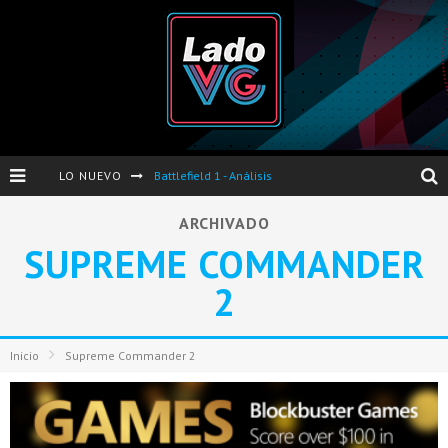
LO NUEVO
Battlefield 1 - Análisis
Dos nuevas actualizaciones de PES 2017 para finales de Octubre y Noviembre
ARCHIVADO
SUPREME COMMANDER
Pro Evolution Soccer 2017 - Análisis
2
Pausa VG - S04E06 - Nintendo Switch - FIFA/PES - DS III Ashes of Ariandel - Red Dead Redemption 2
Evento de Nvidia en Argentina - Presentación GeForce GTX 1050 y GTX 1050Ti
Inicio
Supreme Commander 2
Opinión sobre The Last of Us y Left Behind
Presentación oficial de Gears Of War 4 en Argentina