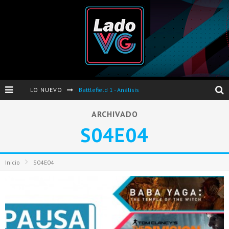
LO NUEVO
Battlefield 1 - Análisis
Dos nuevas actualizaciones de PES 2017 para finales de Octubre y Noviembre
ARCHIVADO
S04E04
Pro Evolution Soccer 2017 - Análisis
Pausa VG - S04E06 - Nintendo Switch - FIFA/PES - DS III Ashes of Ariandel - Red Dead Redemption 2
Inicio
S04E04
Evento de Nvidia en Argentina - Presentación GeForce GTX 1050 y GTX 1050Ti
Opinión sobre The Last of Us y Left Behind
Presentación oficial de Gears Of War 4 en Argentina