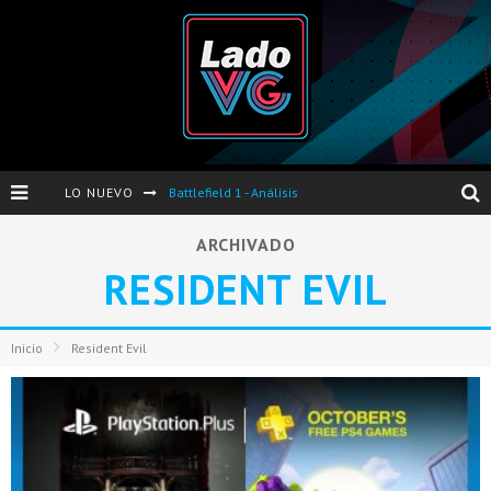
LO NUEVO
Battlefield 1 - Análisis
Dos nuevas actualizaciones de PES 2017 para finales de Octubre y Noviembre
ARCHIVADO
RESIDENT EVIL
Pro Evolution Soccer 2017 - Análisis
Pausa VG - S04E06 - Nintendo Switch - FIFA/PES - DS III Ashes of Ariandel - Red Dead Redemption 2
Inicio
Resident Evil
Evento de Nvidia en Argentina - Presentación GeForce GTX 1050 y GTX 1050Ti
Opinión sobre The Last of Us y Left Behind
Presentación oficial de Gears Of War 4 en Argentina