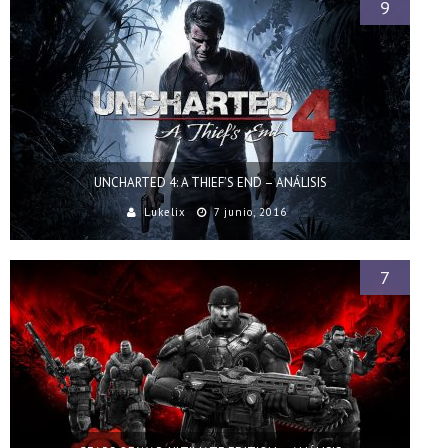
9
UNCHARTED 4: A THIEF’S END – ANÁLISIS
Lukelix
7 junio, 2016
7