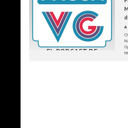
P
PRESENTACIÓN OFICIAL DE GEARS OF W
M
d
PRESENTACION WATCH DOGS 2 EN ARG
Ch
Ni
Op
ht