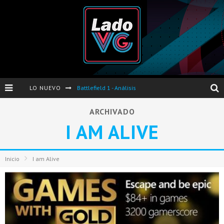
LO NUEVO
Battlefield 1 - Análisis
Dos nuevas actualizaciones de PES 2017 para finales de Octubre y Noviembre
ARCHIVADO
I AM ALIVE
Pro Evolution Soccer 2017 - Análisis
Pausa VG - S04E06 - Nintendo Switch - FIFA/PES - DS III Ashes of Ariandel - Red Dead Redemption 2
Inicio
I am Alive
Evento de Nvidia en Argentina - Presentación GeForce GTX 1050 y GTX 1050Ti
Opinión sobre The Last of Us y Left Behind
Presentación oficial de Gears Of War 4 en Argentina