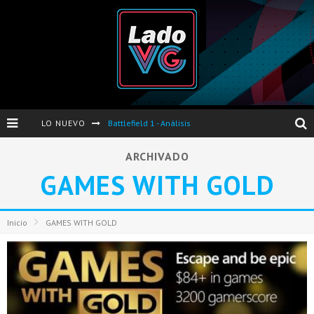
LO NUEVO
Battlefield 1 - Análisis
Dos nuevas actualizaciones de PES 2017 para finales de Octubre y Noviembre
ARCHIVADO
GAMES WITH GOLD
Pro Evolution Soccer 2017 - Análisis
Pausa VG - S04E06 - Nintendo Switch - FIFA/PES - DS III Ashes of Ariandel - Red Dead Redemption 2
Inicio
GAMES WITH GOLD
Evento de Nvidia en Argentina - Presentación GeForce GTX 1050 y GTX 1050Ti
Opinión sobre The Last of Us y Left Behind
Presentación oficial de Gears Of War 4 en Argentina