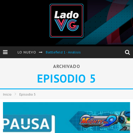
LO NUEVO
Battlefield 1 - Análisis
Dos nuevas actualizaciones de PES 2017 para finales de Octubre y Noviembre
ARCHIVADO
EPISODIO 5
Pro Evolution Soccer 2017 - Análisis
Pausa VG - S04E06 - Nintendo Switch - FIFA/PES - DS III Ashes of Ariandel - Red Dead Redemption 2
Inicio
Episodio 5
Evento de Nvidia en Argentina - Presentación GeForce GTX 1050 y GTX 1050Ti
Opinión sobre The Last of Us y Left Behind
Presentación oficial de Gears Of War 4 en Argentina