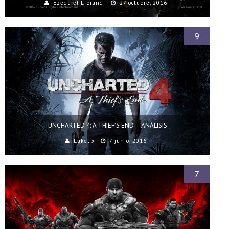
Ezequiel Librandi
27 octubre, 2016
9
UNCHARTED 4: A THIEF’S END – ANÁLISIS
Lukelix
7 junio, 2016
7