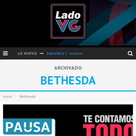
LO NUEVO
Battlefield 1 - Análisis
Dos nuevas actualizaciones de PES 2017 para finales de Octubre y Noviembre
ARCHIVADO
BETHESDA
Pro Evolution Soccer 2017 - Análisis
Pausa VG - S04E06 - Nintendo Switch - FIFA/PES - DS III Ashes of Ariandel - Red Dead Redemption 2
Inicio
Bethesda
Evento de Nvidia en Argentina - Presentación GeForce GTX 1050 y GTX 1050Ti
Opinión sobre The Last of Us y Left Behind
Presentación oficial de Gears Of War 4 en Argentina