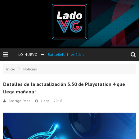
LO NUEVO
Battlefield 1 - Análisis
Dos nuevas actualizaciones de PES 2017 para finales de Octubre y Noviembre
Inicio
Noticias
Pro Evolution Soccer 2017 - Análisis
Detalles de la actualización 3.50 de Playstation 4 que
llega mañana!
Pausa VG - S04E06 - Nintendo Switch - FIFA/PES - DS III Ashes of Ariandel - Red Dead Redemption 2
Rodrigo Rossi
5 abril, 2016
Evento de Nvidia en Argentina - Presentación GeForce GTX 1050 y GTX 1050Ti
Opinión sobre The Last of Us y Left Behind
Presentación oficial de Gears Of War 4 en Argentina