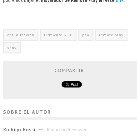
podremos bajar el
instalador de Remote Play en este
link
.
actualizacion
Firmware 3.50
ps4
remote play
sony
COMPARTIR:
SOBRE EL AUTOR
Rodrigo Rossi
Redactor/Reviewer