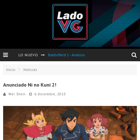
LO NUEVO
Battlefield 1 - Análisis
Dos nuevas actualizaciones de PES 2017 para finales de Octubre y Noviembre
Inicio
Noticias
Pro Evolution Soccer 2017 - Análisis
Anunciado Ni no Kuni 2!
Pausa VG - S04E06 - Nintendo Switch - FIFA/PES - DS III Ashes of Ariandel - Red Dead Redemption 2
Wei Shen
6 diciembre, 2015
Evento de Nvidia en Argentina - Presentación GeForce GTX 1050 y GTX 1050Ti
Opinión sobre The Last of Us y Left Behind
Presentación oficial de Gears Of War 4 en Argentina