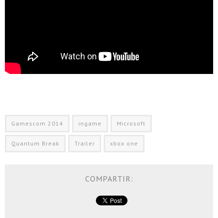
QUANTUM BREAK
Gamescom 2014
ingame
Microsoft
Quantum Break
Trailer
xbox one
COMPARTIR: