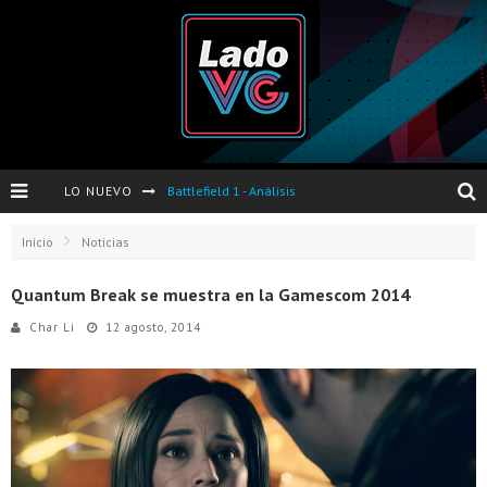
LO NUEVO
Battlefield 1 - Análisis
Dos nuevas actualizaciones de PES 2017 para finales de Octubre y Noviembre
Inicio
Noticias
Pro Evolution Soccer 2017 - Análisis
Quantum Break se muestra en la Gamescom 2014
Pausa VG - S04E06 - Nintendo Switch - FIFA/PES - DS III Ashes of Ariandel - Red Dead Redemption 2
Char Li
12 agosto, 2014
Evento de Nvidia en Argentina - Presentación GeForce GTX 1050 y GTX 1050Ti
Opinión sobre The Last of Us y Left Behind
Presentación oficial de Gears Of War 4 en Argentina