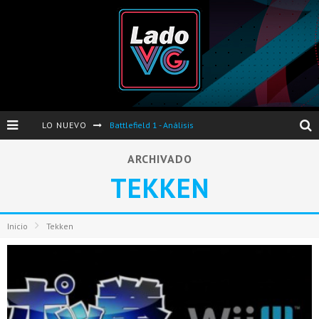
LO NUEVO
Battlefield 1 - Análisis
Dos nuevas actualizaciones de PES 2017 para finales de Octubre y Noviembre
ARCHIVADO
TEKKEN
Pro Evolution Soccer 2017 - Análisis
Pausa VG - S04E06 - Nintendo Switch - FIFA/PES - DS III Ashes of Ariandel - Red Dead Redemption 2
Inicio
Tekken
Evento de Nvidia en Argentina - Presentación GeForce GTX 1050 y GTX 1050Ti
Opinión sobre The Last of Us y Left Behind
Presentación oficial de Gears Of War 4 en Argentina