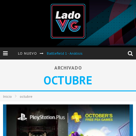
LO NUEVO
Battlefield 1 - Análisis
Dos nuevas actualizaciones de PES 2017 para finales de Octubre y Noviembre
ARCHIVADO
OCTUBRE
Pro Evolution Soccer 2017 - Análisis
Pausa VG - S04E06 - Nintendo Switch - FIFA/PES - DS III Ashes of Ariandel - Red Dead Redemption 2
Inicio
octubre
Evento de Nvidia en Argentina - Presentación GeForce GTX 1050 y GTX 1050Ti
Opinión sobre The Last of Us y Left Behind
Presentación oficial de Gears Of War 4 en Argentina