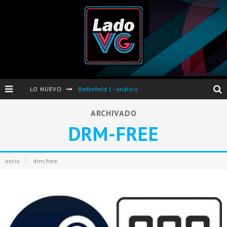
LO NUEVO
Battlefield 1 - Análisis
Dos nuevas actualizaciones de PES 2017 para finales de Octubre y Noviembre
ARCHIVADO
DRM-FREE
Pro Evolution Soccer 2017 - Análisis
Pausa VG - S04E06 - Nintendo Switch - FIFA/PES - DS III Ashes of Ariandel - Red Dead Redemption 2
Inicio
drm-free
Evento de Nvidia en Argentina - Presentación GeForce GTX 1050 y GTX 1050Ti
Opinión sobre The Last of Us y Left Behind
Presentación oficial de Gears Of War 4 en Argentina