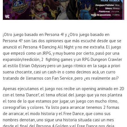
Presentacion Watch Dogs 2 en Argentina
¡Otro juego basado en Persona 4! y ¿Otro juego basado en
Persona 4? son las dos opiniones que más escuché desde que se
anunció el Persona 4 Dancing All Night y no me extraña. El juego
que empezó como un JRPG, y muy bueno por cierto, pasó por una
expansión/reedición, 2 fighting games y un RPG Dungeon Crawler
al estilo Etrian Odyssey pero un juego rítmico en la saga a priori
suena chocante, casi un cash-in o como decimos acá, un curro
tratando de llenarnos con Fan Service, pero ¿es realmente así?
Apenas ejecutamos el juego nos recibe un opening animado en 2D
con el tema ‘Dance!’, el tema oficial del juego que ya nos plantea
el tono de lo que estamos por jugar, un juego con mucho ritmo,
coreografías y colores. Ya listo para arrancar tenemos 2 formas
de arrancar, el modo historia y el Free Dance, que como sus
nombres denotan, uno sigue una historia situada casi un mes
desde el final del Persona 4 Golden y el Free Dance nos deja