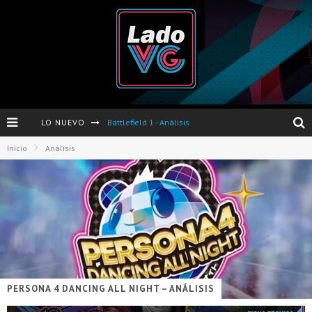
LO NUEVO
Battlefield 1 - Análisis
Inicio
Análisis
Dos nuevas actualizaciones de PES 2017 para finales de Octubre y Noviembre
Pro Evolution Soccer 2017 - Análisis
Pausa VG - S04E06 - Nintendo Switch - FIFA/PES - DS III Ashes of Ariandel - Red Dead Redemption 2
Evento de Nvidia en Argentina - Presentación GeForce GTX 1050 y GTX 1050Ti
Opinión sobre The Last of Us y Left Behind
PERSONA 4 DANCING ALL NIGHT – ANÁLISIS
Presentación oficial de Gears Of War 4 en Argentina