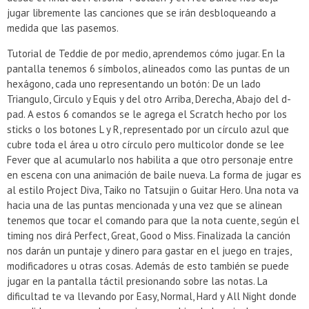
jugar libremente las canciones que se irán desbloqueando a
medida que las pasemos.
Tutorial de Teddie de por medio, aprendemos cómo jugar. En la
pantalla tenemos 6 símbolos, alineados como las puntas de un
hexágono, cada uno representando un botón: De un lado
Triangulo, Circulo y Equis y del otro Arriba, Derecha, Abajo del d-
pad. A estos 6 comandos se le agrega el Scratch hecho por los
sticks o los botones L y R, representado por un círculo azul que
cubre toda el área u otro círculo pero multicolor donde se lee
Fever que al acumularlo nos habilita a que otro personaje entre
en escena con una animación de baile nueva. La forma de jugar es
al estilo Project Diva, Taiko no Tatsujin o Guitar Hero. Una nota va
hacia una de las puntas mencionada y una vez que se alinean
tenemos que tocar el comando para que la nota cuente, según el
timing nos dirá Perfect, Great, Good o Miss. Finalizada la canción
nos darán un puntaje y dinero para gastar en el juego en trajes,
modificadores u otras cosas. Además de esto también se puede
jugar en la pantalla táctil presionando sobre las notas. La
dificultad te va llevando por Easy, Normal, Hard y All Night donde