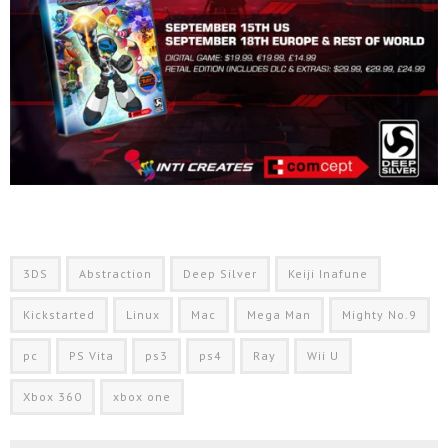
3DS
Abstraction
Deep Silver
Keiji Inafune
Kickstarted
Linux
Mac
Mega Man
Mighty No.9
pc
PS Vita
ps3
ps4
Ray
Wii U
Xbox 360
xbox one