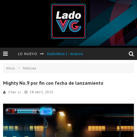
LO NUEVO
Battlefield 1 - Análisis
Dos nuevas actualizaciones de PES 2017 para finales de Octubre y Noviembre
Inicio
Noticias
Pro Evolution Soccer 2017 - Análisis
Mighty No.9 por fin con fecha de lanzamiento
Pausa VG - S04E06 - Nintendo Switch - FIFA/PES - DS III Ashes of Ariandel - Red Dead Redemption 2
Char Li
28 abril, 2015
Evento de Nvidia en Argentina - Presentación GeForce GTX 1050 y GTX 1050Ti
Opinión sobre The Last of Us y Left Behind
Presentación oficial de Gears Of War 4 en Argentina