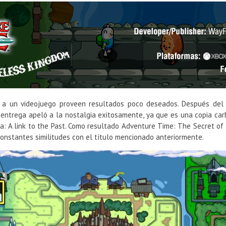
s a un videojuego proveen resultados poco deseados. Después del 
entrega apeló a la nostalgia exitosamente, ya que es una copia carb
: A link to the Past. Como resultado Adventure Time: The Secret of
constantes similitudes con el título mencionado anteriormente.