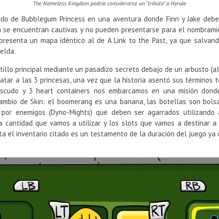
The Nameless Kingdom podría considerarse un “tributo” a Hyrule
o de Bubblegum Princess en una aventura donde Finn y Jake deberán
 se encuentran cautivas y no pueden presentarse para el nombrami
 presenta un mapa idéntico al de A Link to the Past, ya que salvando
elda.
illo principal mediante un pasadizo secreto debajo de un arbusto (al
catar a las 3 princesas, una vez que la historia asentó sus términos
escudo y 3 heart containers nos embarcamos en una misión don
cambio de Skin: el boomerang es una banana, las botellas son bols
 por enemigos (Dyno-Mights) que deben ser agarrados utilizando
la cantidad que vamos a utilizar y los slots que vamos a destinar 
ta el inventario citado es un testamento de la duración del juego ya