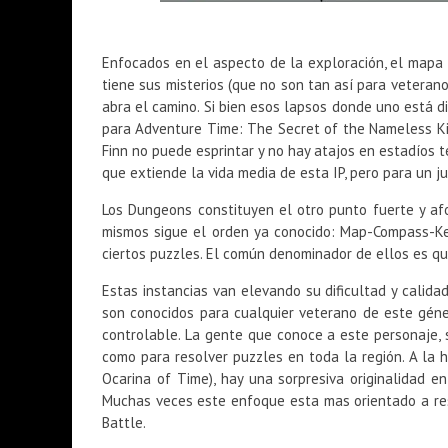
Enfocados en el aspecto de la exploración, el mapa 
tiene sus misterios (que no son tan así para vetera
abra el camino. Si bien esos lapsos donde uno está d
para Adventure Time: The Secret of the Nameless Ki
Finn no puede esprintar y no hay atajos en estadíos 
que extiende la vida media de esta IP, pero para un
Los Dungeons constituyen el otro punto fuerte y af
mismos sigue el orden ya conocido: Map-Compass-Ke
ciertos puzzles. El común denominador de ellos es que
Estas instancias van elevando su dificultad y calid
son conocidos para cualquier veterano de este géne
controlable. La gente que conoce a este personaje,
como para resolver puzzles en toda la región. A la 
Ocarina of Time), hay una sorpresiva originalidad 
Muchas veces este enfoque esta mas orientado a res
Battle.