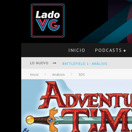
INICIO
PODCASTS
BATTLEFIELD 1 - ANÁLISIS
LO NUEVO
Inicio
Análisis
3DS
PRO EVOLUTION SOCCER 2017 - ANÁLISI
OPINIÓN SOBRE THE LAST OF US Y LEF