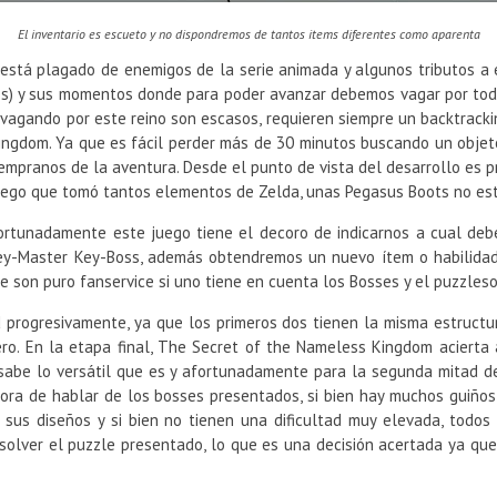
El inventario es escueto y no dispondremos de tantos items diferentes como aparenta
está plagado de enemigos de la serie animada y algunos tributos a es
nos) y sus momentos donde para poder avanzar debemos vagar por tod
ivagando por este reino son escasos, requieren siempre un backtracki
ngdom. Ya que es fácil perder más de 30 minutos buscando un objeto
tempranos de la aventura. Desde el punto de vista del desarrollo es
 juego que tomó tantos elementos de Zelda, unas Pegasus Boots no es
ortunadamente este juego tiene el decoro de indicarnos a cual deb
y-Master Key-Boss, además obtendremos un nuevo ítem o habilidad q
 son puro fanservice si uno tiene en cuenta los Bosses y el puzzlesol
ad progresivamente, ya que los primeros dos tienen la misma estruct
ro. En la etapa final, The Secret of the Nameless Kingdom acierta 
 sabe lo versátil que es y afortunadamente para la segunda mitad de
hora de hablar de los bosses presentados, si bien hay muchos guiños
en sus diseños y si bien no tienen una dificultad muy elevada, todo
olver el puzzle presentado, lo que es una decisión acertada ya qu