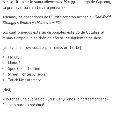
A este título se le suma «
Remember Me
» (gran juego de Capcom),
Presentacion Watch Dogs 2 en Argentina
la gran aventura en tercera persona.-
Además, los poseedores de PS-Vita tendrán acceso a «
OddWorld
Stranger’s Wrath
» y «
Motorstorm RC
«.-
Los cuatro juegos estarán disponibles este 23 de Octubre, al
mismo tiempo que saldrán de oferta los siguientes títulos:
[list type=»arrow, square, plus, cross or check»]
Far Cry 3
Mafia 2
Spec Ops: The Line
Street Fighter X Tekken
Touch My Katamary
[/list]
¿No tenés una cuenta de PSN Plus? ¿Tenes la norteamericana?
Pensalo para la próxima!