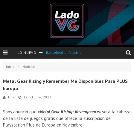
LO NUEVO
Battlefield 1 - Análisis
Dos nuevas actualizaciones de PES 2017 para finales de Octubre y Noviembre
Inicio
Noticias
Pro Evolution Soccer 2017 - Análisis
Metal Gear Rising y Remember Me Disponibles Para PLUS
Europa
Pausa VG - S04E06 - Nintendo Switch - FIFA/PES - DS III Ashes of Ariandel - Red Dead Redemption 2
Jinx
12 octubre, 2013
Evento de Nvidia en Argentina - Presentación GeForce GTX 1050 y GTX 1050Ti
Sony anunció que «
Metal Gear Rising: Revengeance
» será la cabeza
Opinión sobre The Last of Us y Left Behind
de la lista de juegos gratis que ofrece la suscripción de
Playstation Plus de Europa en Noviembre.-
Presentación oficial de Gears Of War 4 en Argentina