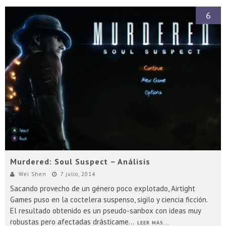
6
Murdered: Soul Suspect – Análisis
Wei Shen
7 julio, 2014
Sacando provecho de un género poco explotado, Airtight
Games puso en la coctelera suspenso, sigilo y ciencia ficción.
El resultado obtenido es un pseudo-sanbox con ideas muy
robustas pero afectadas drásticame
...
LEER MÁS...