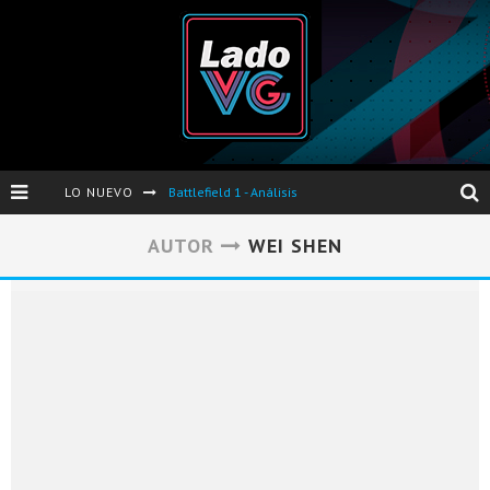
LO NUEVO
Battlefield 1 - Análisis
Dos nuevas actualizaciones de PES 2017 para finales de Octubre y Noviembre
AUTOR
WEI SHEN
Pro Evolution Soccer 2017 - Análisis
Pausa VG - S04E06 - Nintendo Switch - FIFA/PES - DS III Ashes of Ariandel - Red Dead Redemption 2
Evento de Nvidia en Argentina - Presentación GeForce GTX 1050 y GTX 1050Ti
Opinión sobre The Last of Us y Left Behind
Presentación oficial de Gears Of War 4 en Argentina