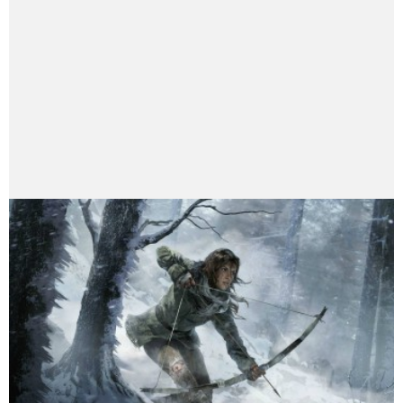
Presentacion Watch Dogs 2 en Argentina
Wei Shen
Redactor/Reviewer/Chino
Agente encubierto de la policía de Hong Kong. Praise
the Sun \[T]/